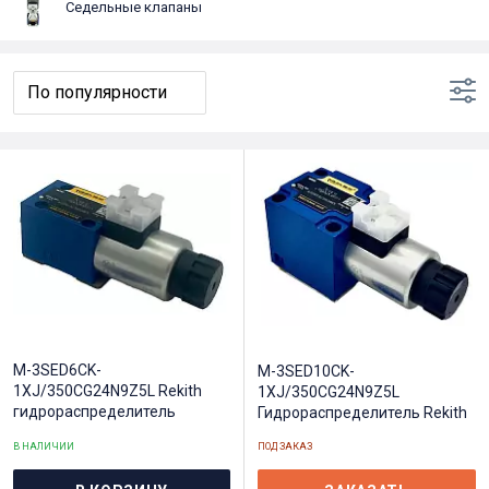
Седельные клапаны
M-3SED6CK-
M-3SED10CK-
1XJ/350CG24N9Z5L Rekith
1XJ/350CG24N9Z5L
гидрораспределитель
Гидрораспределитель Rekith
В НАЛИЧИИ
ПОД ЗАКАЗ