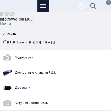
0
Основной
+7 (926) 950-82-81
/
info@awd-plus.ru
/
Почта
Rekith
Седельные клапаны
Гидрозамки
Дискретные клапаны Rekith
Дроссели
Катушки и соленоиды