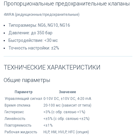
Пропорциональные предохранительные клапаны
4WRA (редукционные/предохранительные)
Типоразмеры: NG6, NG10, NG16
Давление: до 350 бар
Быстродействие: <30 мс
Точность настройки: ±2%
ТЕХНИЧЕСКИЕ ХАРАКТЕРИСТИКИ
Общие параметры
Параметр
Значение
Управляющий сигнал
0-10V DC, ±10V DC, 4-20 mA
Время отклика
20-100 мс (зависит от типа)
Гистерезис
<3% (с обр. связью <1%)
Линейность
<±5% (с обр. связью <±2%)
Повторяемость
<±1%
Рабочая жидкость
HLP, HM, HVLP, HFC (опция)