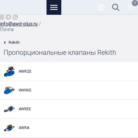
0
Основной
+7 (926) 950-82-81
/
info@awd-plus.ru
/
Почта
Rekith
Пропорциональные клапаны Rekith
4WRZE
4WRKE
4WREE
4WRA