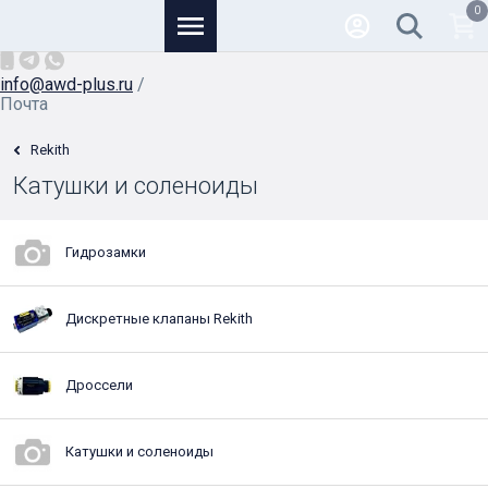
0
Основной
+7 (926) 950-82-81
/
info@awd-plus.ru
/
Почта
Rekith
Катушки и соленоиды
Гидрозамки
Дискретные клапаны Rekith
Дроссели
Катушки и соленоиды