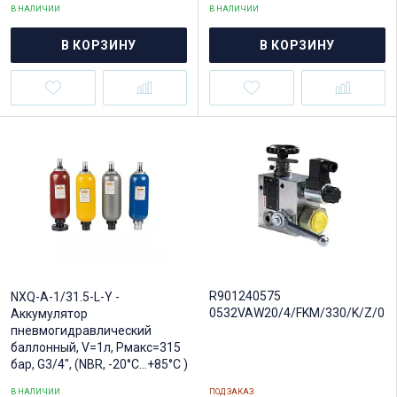
В НАЛИЧИИ
В НАЛИЧИИ
В КОРЗИНУ
В КОРЗИНУ
R901240575
NXQ-A-1/31.5-L-Y -
0532VAW20/4/FKM/330/K/Z/03/
Аккумулятор
пневмогидравлический
баллонный, V=1л, Рмакс=315
бар, G3/4", (NBR, -20°C...+85°C )
В НАЛИЧИИ
ПОД ЗАКАЗ