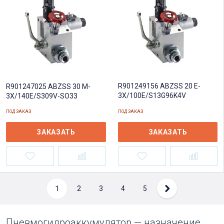
R901249156 ABZSS 20 E-
R901247025 ABZSS 30 M-
3X/100E/S13G96K4V
3X/140E/S309V-SO33
ПОД ЗАКАЗ
ПОД ЗАКАЗ
ЗАКАЗАТЬ
ЗАКАЗАТЬ
1
2
3
4
5
Пневмогидроаккумулятор — назначение,