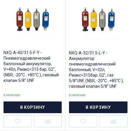
NXQ-A-40/31.5-F-Y -
NXQ-A-32/31.5-L-Y -
Пневмогидравлический
Аккумулятор
баллонный аккумулятор,
пневмогидравлический
V=40л, Рмакс=315 бар, G2",
баллонный, V=32л,
(NBR, -20°C...+85°C ), газовый
Рмакс=315бар, G2", газ
клапан 5/8” UNF
5/8"UNF, (NBR, -20°C...+85°C ),
газовый клапан 5/8” UNF
В НАЛИЧИИ
В НАЛИЧИИ
В КОРЗИНУ
В КОРЗИНУ