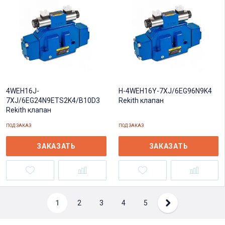
H-4WEH16Y-7XJ/6EG96N9K4
4WEH16J-
Rekith клапан
7XJ/6EG24N9ETS2K4/B10D3
Rekith клапан
ПОД ЗАКАЗ
ПОД ЗАКАЗ
ЗАКАЗАТЬ
ЗАКАЗАТЬ
1
2
3
4
5