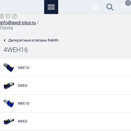
0
Основной
+7 (926) 950-82-81
/
info@awd-plus.ru
/
Почта
Дискретные клапаны Rekith
4WEH16
3WE10
3WE6
4WE10
4WE6