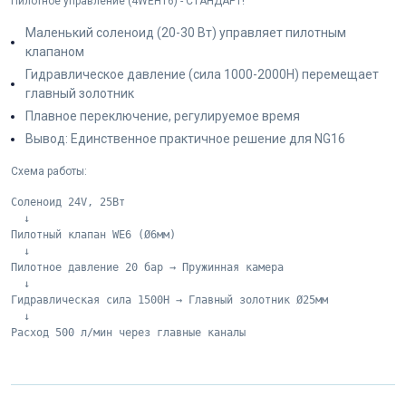
Пилотное управление (4WEH16) - СТАНДАРТ!
Маленький соленоид (20-30 Вт) управляет пилотным
клапаном
Гидравлическое давление (сила 1000-2000Н) перемещает
главный золотник
Плавное переключение, регулируемое время
Вывод: Единственное практичное решение для NG16
Схема работы:
Соленоид 24V, 25Вт 

  ↓

Пилотный клапан WE6 (Ø6мм)

  ↓

Пилотное давление 20 бар → Пружинная камера

  ↓

Гидравлическая сила 1500Н → Главный золотник Ø25мм

  ↓

Расход 500 л/мин через главные каналы