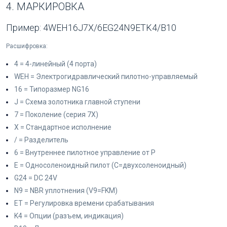
4. МАРКИРОВКА
Пример: 4WEH16J7X/6EG24N9ETK4/B10
Расшифровка:
4 = 4-линейный (4 порта)
WEH = Электрогидравлический пилотно-управляемый
16 = Типоразмер NG16
J = Схема золотника главной ступени
7 = Поколение (серия 7X)
X = Стандартное исполнение
/ = Разделитель
6 = Внутреннее пилотное управление от P
E = Односоленоидный пилот (C=двухсоленоидный)
G24 = DC 24V
N9 = NBR уплотнения (V9=FKM)
ET = Регулировка времени срабатывания
K4 = Опции (разъем, индикация)