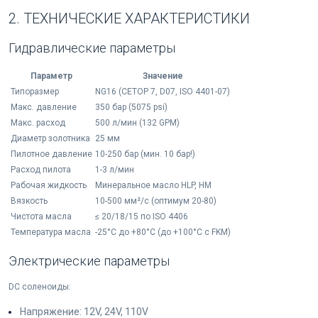
2. ТЕХНИЧЕСКИЕ ХАРАКТЕРИСТИКИ
Гидравлические параметры
Параметр
Значение
Типоразмер
NG16 (CETOP 7, D07, ISO 4401-07)
Макс. давление
350 бар (5075 psi)
Макс. расход
500 л/мин (132 GPM)
Диаметр золотника
25 мм
Пилотное давление
10-250 бар (мин. 10 бар!)
Расход пилота
1-3 л/мин
Рабочая жидкость
Минеральное масло HLP, HM
Вязкость
10-500 мм²/с (оптимум 20-80)
Чистота масла
≤ 20/18/15 по ISO 4406
Температура масла
-25°C до +80°C (до +100°C с FKM)
Электрические параметры
DC соленоиды:
Напряжение: 12V, 24V, 110V