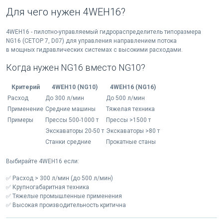
Для чего нужен 4WEH16?
4WEH16 - пилотно-управляемый гидрораспределитель типоразмера
NG16 (CETOP 7, D07) для управления направлением потока
в мощных гидравлических системах с высокими расходами.
Когда нужен NG16 вместо NG10?
Критерий
4WEH10 (NG10)
4WEH16 (NG16)
Расход
До 300 л/мин
До 500 л/мин
Применение
Средние машины
Тяжелая техника
Примеры
Прессы 500-1000 т
Прессы >1500 т
Экскаваторы 20-50 т
Экскаваторы >80 т
Станки средние
Прокатные станы
Выбирайте 4WEH16 если:
✅ Расход > 300 л/мин (до 500 л/мин)
✅ Крупногабаритная техника
✅ Тяжелые промышленные применения
✅ Высокая производительность критична