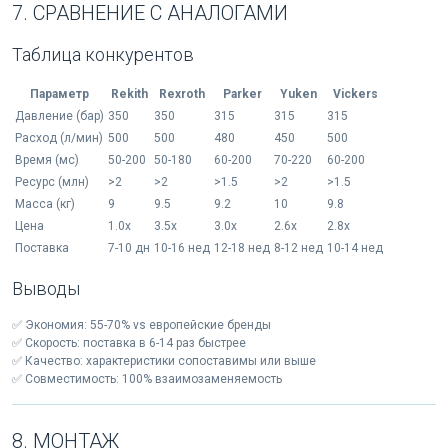
7. СРАВНЕНИЕ С АНАЛОГАМИ
Таблица конкурентов
Параметр
Rekith
Rexroth
Parker
Yuken
Vickers
Давление (бар)
350
350
315
315
315
Расход (л/мин)
500
500
480
450
500
Время (мс)
50-200
50-180
60-200
70-220
60-200
Ресурс (млн)
>2
>2
>1.5
>2
>1.5
Масса (кг)
9
9.5
9.2
10
9.8
Цена
1.0x
3.5x
3.0x
2.6x
2.8x
Поставка
7-10 дн
10-16 нед
12-18 нед
8-12 нед
10-14 нед
Выводы
✅ Экономия: 55-70% vs европейские бренды
✅ Скорость: поставка в 6-14 раз быстрее
✅ Качество: характеристики сопоставимы или выше
✅ Совместимость: 100% взаимозаменяемость
8. МОНТАЖ