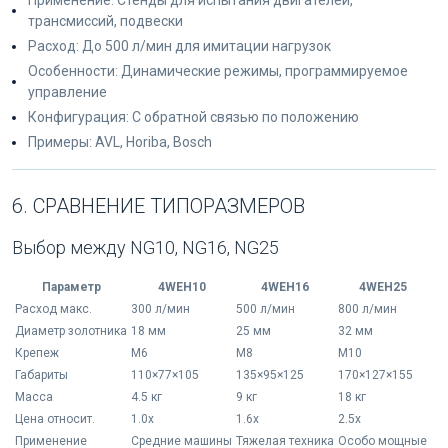
Применение: Стенды для испытания двигателей,
трансмиссий, подвески
Расход: До 500 л/мин для имитации нагрузок
Особенности: Динамические режимы, программируемое
управление
Конфигурация: С обратной связью по положению
Примеры: AVL, Horiba, Bosch
6. СРАВНЕНИЕ ТИПОРАЗМЕРОВ
Выбор между NG10, NG16, NG25
Параметр
4WEH10
4WEH16
4WEH25
Расход макс.
300 л/мин
500 л/мин
800 л/мин
Диаметр золотника
18 мм
25 мм
32 мм
Крепеж
M6
M8
M10
Габариты
110×77×105
135×95×125
170×127×155
Масса
4.5 кг
9 кг
18 кг
Цена относит.
1.0x
1.6x
2.5x
Применение
Средние машины
Тяжелая техника
Особо мощные