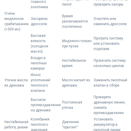
главного
пилот
проверить зазоры
золотника
Очень
Время
медленное
Засорены
Очистить или
увеличивается
срабатывание
дроссели
заменить дроссели
постепенно
(>300 мс)
Высокая
Прогреть систему
вязкость
Медленно только
или установить
(холодное
при пуске
подогрев
масло)
Воздух в
Нестабильное
Прокачать систему
пилотных
время
несколько циклов
камерах
Износ
Утечка масла
уплотнений
Масло капает из
Заменить пилотный
из дренажа
пилотного
дренажа
клапан в сборе
клапана
Проверить
Высокое
Постоянная
дренажную линию,
противодавление
утечка
снизить
на дренаже
противодавление
Колебания
Установить
Нестабильная
Давление
пилотного
аккумулятор в
работа, рывки
"прыгает"
давления
пилотной линии