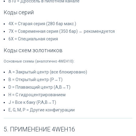
B10 = Дроссель в пилотном канале
Коды серий
4X = Старая серия (280 бар макс.)
7X = Современная серия (350 бар) ← рекомендуется
6X = Специальная серия
Коды схем золотников
Основные схемы (аналогично 4WEH10):
A = Закрытый центр (все блокировано)
B = Открытый центр (P→T)
D = Плавающий центр (A,B→T)
H = С гидроцентрированием
J = Все к баку (P,A,B→T)
E, G, M, P = Другие конфигурации
5. ПРИМЕНЕНИЕ 4WEH16