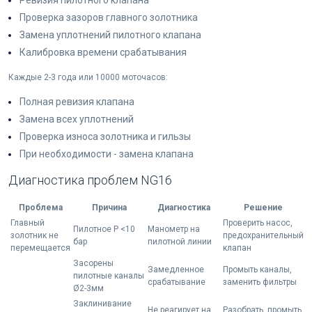
Ревизия пилотного клапана
Проверка зазоров главного золотника
Замена уплотнений пилотного клапана
Калибровка времени срабатывания
Каждые 2-3 года или 10000 моточасов:
Полная ревизия клапана
Замена всех уплотнений
Проверка износа золотника и гильзы
При необходимости - замена клапана
Диагностика проблем NG16
Проблема
Причина
Диагностика
Решение
Главный
Проверить насос,
Пилотное P <10
Манометр на
золотник не
предохранительный
бар
пилотной линии
перемещается
клапан
Засорены
Замедленное
Промыть каналы,
пилотные каналы
срабатывание
заменить фильтры
Ø2-3мм
Заклинивание
Не реагирует на
Разобрать, промыть,