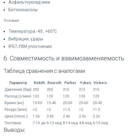
Асфальтоукладчики
Бетононасосы
Условия:
Температура -40...+60°C
Вибрация, удары
IP67, FKM уплотнения
6. Совместимость и взаимозаменяемость
Таблица сравнения с аналогами
Параметр
Rekith
Rexroth
Parker
Yuken
Vickers
Давление (бар)
350
350
315
315
315
Расход (л/мин)
120
120
120
100
120
Время (мс)
15-50
15-40
20-50
25-60
20-45
Ресурс (млн)
>2
>2
>1.5
>2
>1.5
Цена (относ.)
1.0x
2.8x
2.4x
2.0x
2.2x
Поставка
7-10 дн
6-12 нед
8-14 нед
4-8 нед
6-10 нед
Выводы: