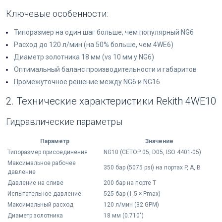
Ключевые особенности:
Типоразмер на один шаг больше, чем популярный NG6
Расход до 120 л/мин (на 50% больше, чем 4WE6)
Диаметр золотника 18 мм (vs 10 мм у NG6)
Оптимальный баланс производительности и габаритов
Промежуточное решение между NG6 и NG16
2. Технические характеристики Rekith 4WE10
Гидравлические параметры
Параметр
Значение
Типоразмер присоединения
NG10 (CETOP 05, D05, ISO 4401-05)
Максимальное рабочее
350 бар (5075 psi) на портах P, A, B
давление
Давление на сливе
200 бар на порте T
Испытательное давление
525 бар (1.5 × Pmax)
Максимальный расход
120 л/мин (32 GPM)
Диаметр золотника
18 мм (0.710")