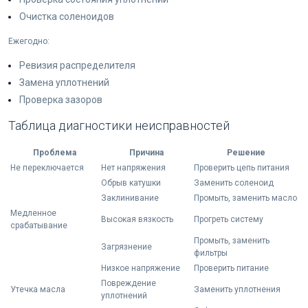
Очистка соленоидов
Ежегодно:
Ревизия распределителя
Замена уплотнений
Проверка зазоров
Таблица диагностики неисправностей
Проблема
Причина
Решение
Не переключается
Нет напряжения
Проверить цепь питания
Обрыв катушки
Заменить соленоид
Заклинивание
Промыть, заменить масло
Медленное
Высокая вязкость
Прогреть систему
срабатывание
Промыть, заменить
Загрязнение
фильтры
Низкое напряжение
Проверить питание
Повреждение
Утечка масла
Заменить уплотнения
уплотнений