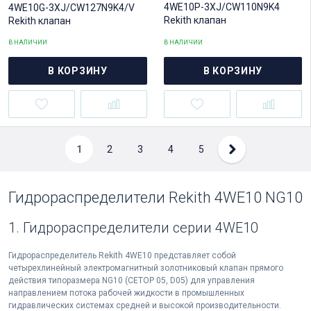
4WE10P-3XJ/CW110N9K4
4WE10G-3XJ/CW127N9K4/V
Rekith клапан
Rekith клапан
В НАЛИЧИИ
В НАЛИЧИИ
В КОРЗИНУ
В КОРЗИНУ
1
2
3
4
5
Гидрораспределители Rekith 4WE10 NG10
1. Гидрораспределители серии 4WE10
Гидрораспределитель Rekith 4WE10 представляет собой
четырехлинейный электромагнитный золотниковый клапан прямого
действия типоразмера NG10 (CETOP 05, D05) для управления
направлением потока рабочей жидкости в промышленных
гидравлических системах средней и высокой производительности.