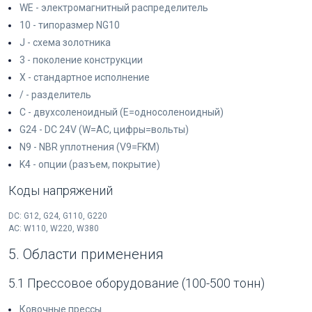
WE - электромагнитный распределитель
10 - типоразмер NG10
J - схема золотника
3 - поколение конструкции
X - стандартное исполнение
/ - разделитель
C - двухсоленоидный (E=односоленоидный)
G24 - DC 24V (W=AC, цифры=вольты)
N9 - NBR уплотнения (V9=FKM)
K4 - опции (разъем, покрытие)
Коды напряжений
DC: G12, G24, G110, G220
AC: W110, W220, W380
5. Области применения
5.1 Прессовое оборудование (100-500 тонн)
Ковочные прессы