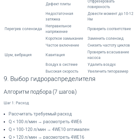
Отфрезеровать
Дефект плиты
поверхность
Недостаточная
Довести момент до 10-12
затяжка
Нм
Неправильное
Перегрев соленоида
Проверить соответствие
напряжение
Короткое замыкание
Заменить соленоид
Частое включение
Снизить частоту циклов
Проверить всасывание
Шум, вибрация
Кавитация
насоса
Воздух в системе
Удалить воздух
Высокая скорость
Увеличить типоразмер
9. Выбор гидрораспределителя
Алгоритм подбора (7 шагов)
Шаг 1: Расход
Рассчитать требуемый расход
Q < 100 л/мин → рассмотреть 4WE6
Q = 100-120 л/мин → 4WE10 оптимален
Q > 120 л/мин → рассмотреть 4WE16