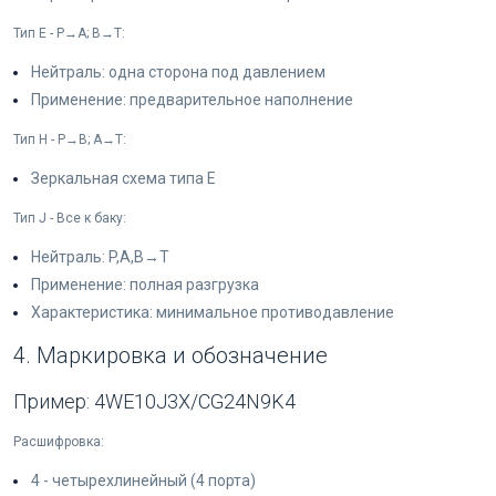
Тип E - P→A; B→T:
Нейтраль: одна сторона под давлением
Применение: предварительное наполнение
Тип H - P→B; A→T:
Зеркальная схема типа E
Тип J - Все к баку:
Нейтраль: P,A,B→T
Применение: полная разгрузка
Характеристика: минимальное противодавление
4. Маркировка и обозначение
Пример: 4WE10J3X/CG24N9K4
Расшифровка:
4 - четырехлинейный (4 порта)