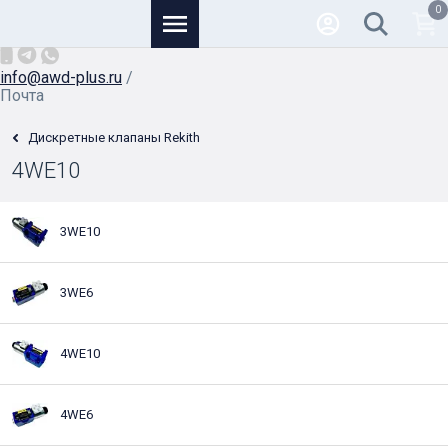
0
Основной
+7 (926) 950-82-81
/
info@awd-plus.ru
/
Почта
Дискретные клапаны Rekith
4WE10
3WE10
3WE6
4WE10
4WE6