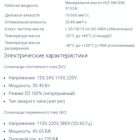
Минеральное масло HLP, HM (DIN
Рабочая жидкость
51524)
Диапазон вязкости
10-500 мм²/с
Оптимальная вязкость
20-80 мм²/с
Класс чистоты масла
≤ 20/18/15 по ISO 4406 (обязательно)
Температура масла
-25°C до +80°C (стандарт)
Температура масла
-40°C до +100°C (с FKM уплотнениями)
расширенная
Электрические характеристики
Соленоиды постоянного тока (DC):
Напряжение: 12V, 24V, 110V, 220V
Мощность: 30-45 Вт
Режим: ED 100% (непрерывный)
Тип: мокрого типа (wet-pin)
Соленоиды переменного тока (AC):
Напряжение: 110V, 220V, 380V (50/60 Гц)
Мощность: 45-65 ВА
Пусковой ток: до 220 ВА