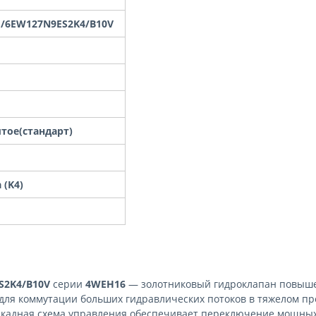
J/6EW127N9ES2K4/B10V
тое(стандарт)
 (K4)
S2K4/B10V
серии
4WEH16
— золотниковый гидроклапан повыше
для коммутации больших гидравлических потоков в тяжелом п
кадная схема управления обеспечивает переключение мощных