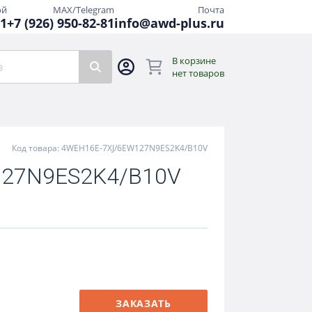
ой
MAX/Telegram
Почта
81
+7 (926) 950-82-81
info@awd-plus.ru
В корзине
нет товаров
Код товара: 4WEH16E-7XJ/6EW127N9ES2K4/B10V
27N9ES2K4/B10V
ЗАКАЗАТЬ