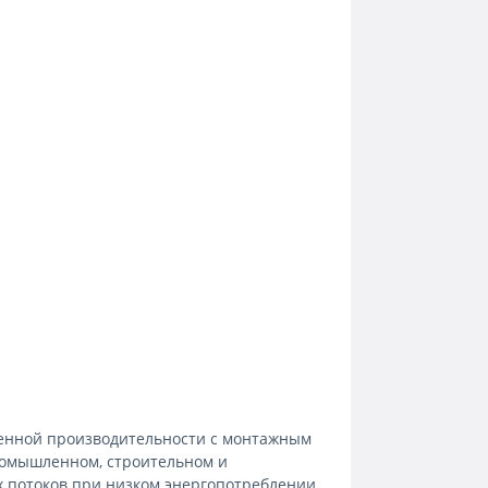
нной производительности с монтажным
ромышленном, строительном и
 потоков при низком энергопотреблении