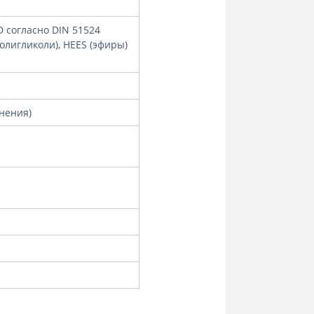
D согласно DIN 51524
олигликоли), HEES (эфиры)
тнения)