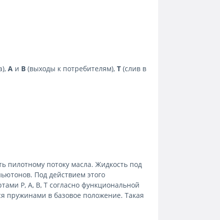
а),
A
и
B
(выходы к потребителям),
T
(слив в
ь пилотному потоку масла. Жидкость под
ньютонов. Под действием этого
ами P, A, B, T согласно функциональной
ся пружинами в базовое положение. Такая