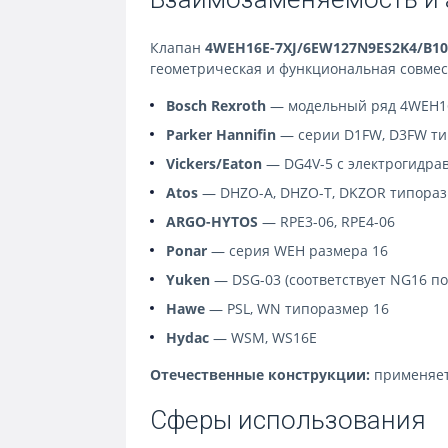
Клапан
4WEH16E-7XJ/6EW127N9ES2K4/B1
геометрическая и функциональная совме
Bosch Rexroth
— модельный ряд 4WEH1
Parker Hannifin
— серии D1FW, D3FW ти
Vickers/Eaton
— DG4V-5 с электрогидра
Atos
— DHZO-A, DHZO-T, DKZOR типораз
ARGO-HYTOS
— RPE3-06, RPE4-06
Ponar
— серия WEH размера 16
Yuken
— DSG-03 (соответствует NG16 п
Hawe
— PSL, WN типоразмер 16
Hydac
— WSM, WS16E
Отечественные конструкции:
применяетс
Сферы использования