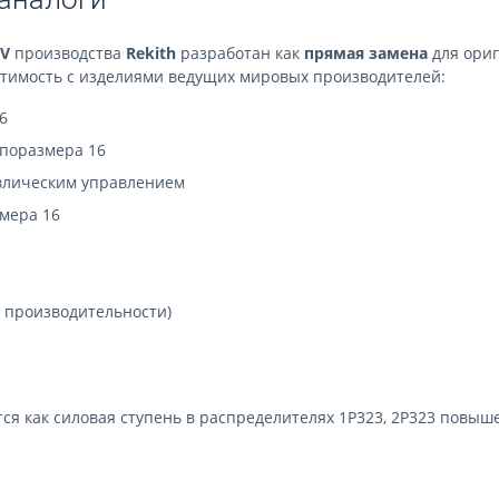
0V
производства
Rekith
разработан как
прямая замена
для ори
стимость с изделиями ведущих мировых производителей:
6
поразмера 16
влическим управлением
мера 16
о производительности)
я как силовая ступень в распределителях 1Р323, 2Р323 повы