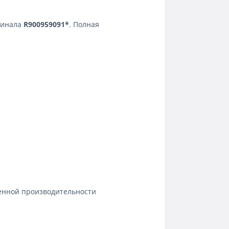
гинала
R900959091*
. Полная
шенной производительности