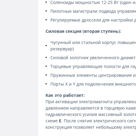
Соленоиды мощностью 12-25 Вт (один и
Пилотные магистрали подвода управля
Регулируемые дроссели для настройки 
Силовая секция (вторая ступень):
Чугунный или стальной корпус повыше
резервуар)
Силовой золотник увеличенного диамет
Торцевые управляющие полости для ги
Пружинные элементы центрирования ил
Порты X и Y для подключения внешнего
Как это работает:
При активации электромагнита управляющ
давлением направляется в торцевую камер
гидравлического усилия массивный золотн
схеме
E
. После снятия электрического си
конструкция позволяет небольшому электр