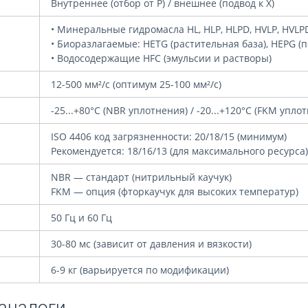
Внутреннее (отбор от P) / внешнее (подвод к X)
• Минеральные гидромасла HL, HLP, HLPD, HVLP, HVLP
• Биоразлагаемые: HETG (растительная база), HEPG (п
• Водосодержащие HFC (эмульсии и растворы)
12-500 мм²/с (оптимум 25-100 мм²/с)
-25...+80°C (NBR уплотнения) / -20...+120°C (FKM упло
ISO 4406 код загрязненности: 20/18/15 (минимум)
Рекомендуется: 18/16/13 (для максимального ресурса)
NBR — стандарт (нитрильный каучук)
FKM — опция (фторкаучук для высоких температур)
50 Гц и 60 Гц
30-80 мс (зависит от давления и вязкости)
6-9 кг (варьируется по модификации)
аналоги