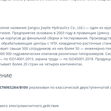
олное название Jiangsu Jiayite Hydraulics Co., Ltd.) — один из
гионе. Предприятие основано в 2003 году в провинции Цзянсу,
итья корпусов до финальной сборки и тестирования. Производс
— обрабатывающие центры с ЧПУ, координатно-расточные стан
вает свыше 500 сотрудников, из них более 50 — инженерно-те
 800 000 гидравлических клапанов различных типоразмеров. Си
— по ISO14001:2015, охрана труда — по ISO45001:2018. Продук
тывает более 20 стран на четырех континентах.
ение
27N9ES2K4/B10V
реализован по классической двухступенчатой 
мого электромагнитного действия