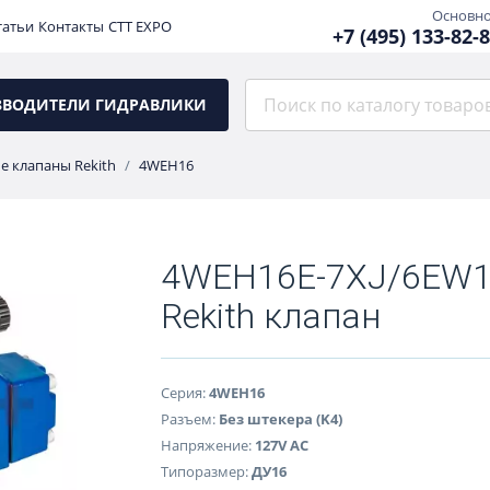
Основн
татьи
Контакты
CTT EXPO
+7 (495) 133-82-
ЗВОДИТЕЛИ ГИДРАВЛИКИ
е клапаны Rekith
4WEH16
4WEH16E-7XJ/6EW1
Rekith клапан
Серия:
4WEH16
Разъем:
Без штекера (K4)
Напряжение:
127V AC
Типоразмер:
ДУ16