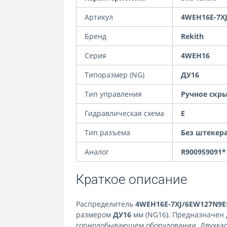
Артикул
4WEH16E-7X
Бренд
Rekith
Серия
4WEH16
Типоразмер (NG)
ДУ16
Тип управления
Ручное скры
Гидравлическая схема
E
Тип разъема
Без штекера
Аналог
R900959091*
Краткое описание
Распределитель
4WEH16E-7XJ/6EW127N9E
размером
ДУ16
мм (NG16). Предназначен 
горнодобывающем оборудовании. Двухкас