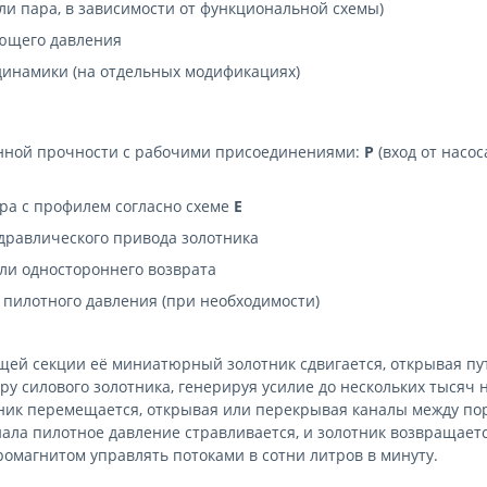
ли пара, в зависимости от функциональной схемы)
ющего давления
динамики (на отдельных модификациях)
нной прочности с рабочими присоединениями:
P
(вход от насос
ра с профилем согласно схеме
E
дравлического привода золотника
и одностороннего возврата
 пилотного давления (при необходимости)
ей секции её миниатюрный золотник сдвигается, открывая пут
у силового золотника, генерируя усилие до нескольких тысяч 
ик перемещается, открывая или перекрывая каналы между порт
гнала пилотное давление стравливается, и золотник возвращает
омагнитом управлять потоками в сотни литров в минуту.