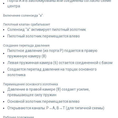
Порты A и B заблокированы или соединены согласно схеме
центра
Включение соленоида "a":
Пилотный клапан срабатывает
Соленоид "a" активирует пилотный золотник
Пилотный золотник перемещается влево
Создание перепада давления
Пилотное давление (из порта P) подается в правую
пружинную камеру (8)
Левая пружинная камера (6) остается соединенной с баком
Создается перепад давления на торцах основного
золотника
Перемещение основного золотника
Давление в правой камере (8) создает усилие,
превышающее силу пружин
Основной золотник перемещается влево
Открываются каналы: P→A, B→T (для типичной схемы)
Рабочее положение