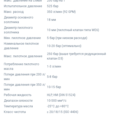
Макс. давление на сливе
200 бар на T
Испытательное давление
525 бар
Макс. расход
350 л/мин (92 GPM)
Диаметр основного
18 мм
золотника
Диаметр пилотного
10 мм (пилотный клапан типа WE6)
золотника
Мин. пилотное давление
5 бар (при низком расходе)
Номинальное пилотное
10-20 бар (оптимально)
давление
250 бар (выше требуется редукционный
Макс. пилотное давление
клапан D3)
Потребление пилотного
1-3 л/мин
масла
Потери давления при 200 л/
5-8 бар
мин
Потери давления при 350 л/
10-15 бар
мин
Рабочая жидкость
HLP, HM (DIN 51524)
Диапазон вязкости
10-500 мм²/с
Температура масла
-25°C до +80°C
Класс чистоты
≤ 20/18/15 (ISO 4406)