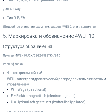
Тип E, H, J, M, P - специальные схемы
Для 4/2-way:
Тип D, E, EA
(Подробное описание схем - см. раздел 4WE10, они идентичны)
5. Маркировка и обозначение 4WEH10
Структура обозначения
Пример: 4WEH10J6X/6EG24N9ETK4/B10
Расшифровка:
4 - четырехлинейный
WEH - электрогидравлический распределитель с пилотным
управлением
W = Wege (directional)
E = Elektromagnetisch (electromagnetic)
H = Hydraulisch gesteuert (hydraulically piloted)