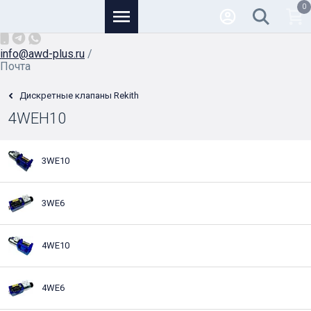
0
Основной
+7 (926) 950-82-81
/
info@awd-plus.ru
/
Почта
Дискретные клапаны Rekith
4WEH10
3WE10
3WE6
4WE10
4WE6