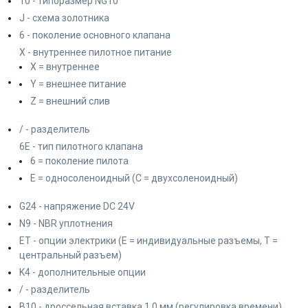
10 - типоразмер NG10
J - схема золотника
6 - поколение основного клапана
X - внутреннее пилотное питание
X = внутреннее
Y = внешнее питание
Z = внешний слив
/ - разделитель
6E - тип пилотного клапана
6 = поколение пилота
E = односоленоидный (C = двухсоленоидный)
G24 - напряжение DC 24V
N9 - NBR уплотнения
ET - опции электрики (E = индивидуальные разъемы, T =
центральный разъем)
K4 - дополнительные опции
/ - разделитель
B10 - дроссельная вставка 1.0 мм (регулировка времени)