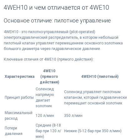
4WEH10 и чем отличается от 4WE10
Основное отличие: пилотное управление
4WEH10 - это пилотно-управляемый (pilot-operated)
электрогидравлический распределитель, в котором небольшой
пилотный клапан управляет перемещением основного золотника
большого диаметра через гидравлическое давление.
Ключевые отличия от 4WE10 (прямого действия):
4WE10
Характеристика
(прямого
4WEH10 (пилотный)
действия)
Соленоид
Соленоид управляет пилотным
напрямую
Принцип работы
клапаном, который гидравлически
двигает
перемещает основной золотник
золотник
Максимальный
120 л/мин
350 л/мин
расход
Средние (8-18
Потери
бар при 120 л/
Низкие (5-12 бар при 350 л/мин)
давления
мин)