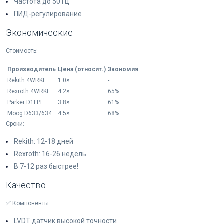
Частота до 50 Гц
ПИД-регулирование
Экономические
Стоимость:
Производитель
Цена (относит.)
Экономия
Rekith 4WRKE
1.0×
-
Rexroth 4WRKE
4.2×
65%
Parker D1FPE
3.8×
61%
Moog D633/634
4.5×
68%
Сроки:
Rekith: 12-18 дней
Rexroth: 16-26 недель
В 7-12 раз быстрее!
Качество
✅ Компоненты:
LVDT датчик высокой точности