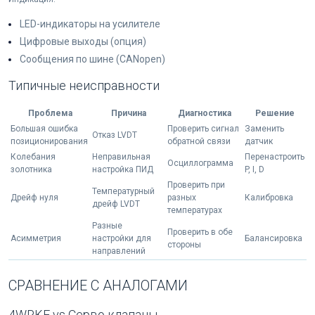
LED-индикаторы на усилителе
Цифровые выходы (опция)
Сообщения по шине (CANopen)
Типичные неисправности
Проблема
Причина
Диагностика
Решение
Большая ошибка
Проверить сигнал
Заменить
Отказ LVDT
позиционирования
обратной связи
датчик
Колебания
Неправильная
Перенастроить
Осциллограмма
золотника
настройка ПИД
P, I, D
Проверить при
Температурный
Дрейф нуля
разных
Калибровка
дрейф LVDT
температурах
Разные
Проверить в обе
Асимметрия
настройки для
Балансировка
стороны
направлений
СРАВНЕНИЕ С АНАЛОГАМИ
4WRKE vs Серво клапаны