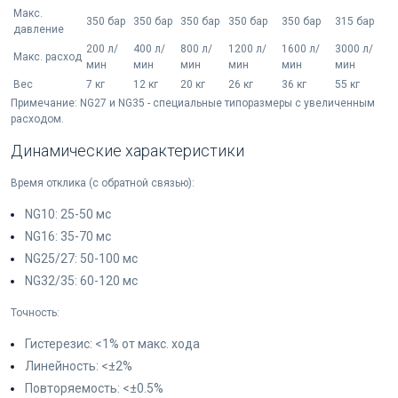
Макс.
350 бар
350 бар
350 бар
350 бар
350 бар
315 бар
давление
200 л/
400 л/
800 л/
1200 л/
1600 л/
3000 л/
Макс. расход
мин
мин
мин
мин
мин
мин
Вес
7 кг
12 кг
20 кг
26 кг
36 кг
55 кг
Примечание: NG27 и NG35 - специальные типоразмеры с увеличенным
расходом.
Динамические характеристики
Время отклика (с обратной связью):
NG10: 25-50 мс
NG16: 35-70 мс
NG25/27: 50-100 мс
NG32/35: 60-120 мс
Точность:
Гистерезис: <1% от макс. хода
Линейность: <±2%
Повторяемость: <±0.5%