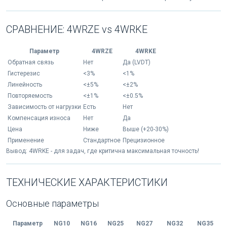
СРАВНЕНИЕ: 4WRZE vs 4WRKE
Параметр
4WRZE
4WRKE
Обратная связь
Нет
Да (LVDT)
Гистерезис
<3%
<1%
Линейность
<±5%
<±2%
Повторяемость
<±1%
<±0.5%
Зависимость от нагрузки
Есть
Нет
Компенсация износа
Нет
Да
Цена
Ниже
Выше (+20-30%)
Применение
Стандартное
Прецизионное
Вывод: 4WRKE - для задач, где критична максимальная точность!
ТЕХНИЧЕСКИЕ ХАРАКТЕРИСТИКИ
Основные параметры
Параметр
NG10
NG16
NG25
NG27
NG32
NG35