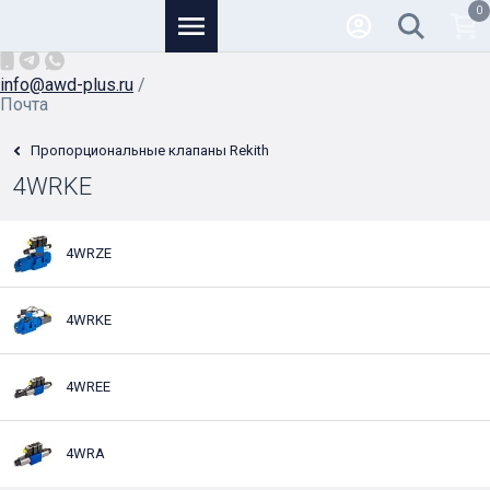
0
Основной
+7 (926) 950-82-81
/
info@awd-plus.ru
/
Почта
Пропорциональные клапаны Rekith
4WRKE
4WRZE
4WRKE
4WREE
4WRA