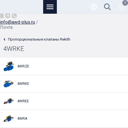
0
Основной
+7 (926) 950-82-81
/
info@awd-plus.ru
/
Почта
Пропорциональные клапаны Rekith
4WRKE
4WRZE
4WRKE
4WREE
4WRA