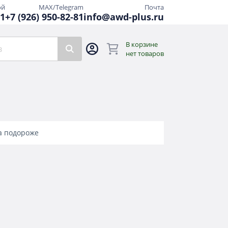
ой
MAX/Telegram
Почта
81
+7 (926) 950-82-81
info@awd-plus.ru
В корзине
нет товаров
а подороже