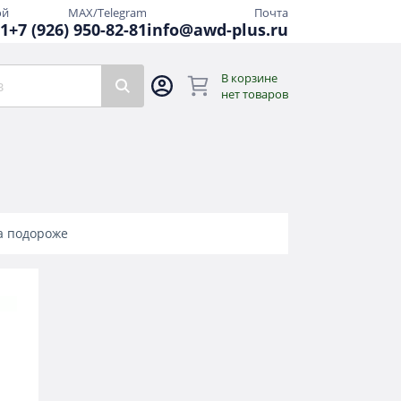
ой
MAX/Telegram
Почта
81
+7 (926) 950-82-81
info@awd-plus.ru
В корзине
нет товаров
а подороже