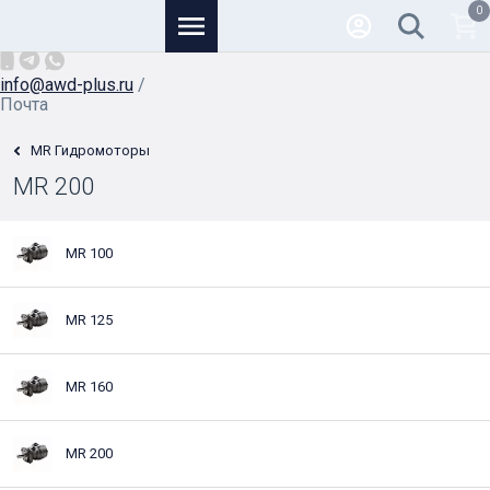
0
Основной
+7 (926) 950-82-81
/
info@awd-plus.ru
/
Почта
MR Гидромоторы
MR 200
MR 100
MR 125
MR 160
MR 200