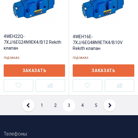
4WEH22Q-
4WEH16E-
7XJ/6EG24N9EK4/B12 Rekith
7XJ/6EG48N9ETK4/B10V
клапан
Rekith клапан
ПОД ЗАКАЗ
ПОД ЗАКАЗ
ЗАКАЗАТЬ
ЗАКАЗАТЬ
1
2
3
4
5
Телефоны: