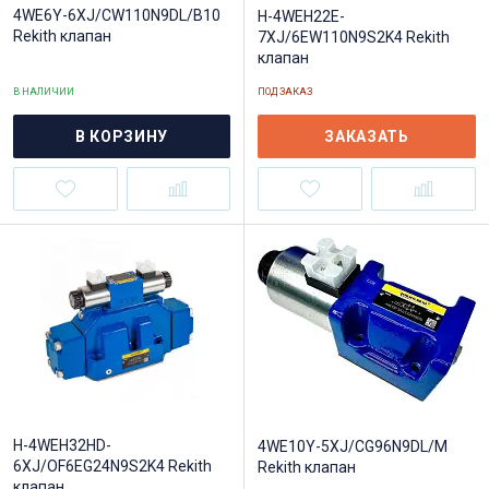
4WE6Y-6XJ/CW110N9DL/B10
H-4WEH22E-
Rekith клапан
7XJ/6EW110N9S2K4 Rekith
клапан
В НАЛИЧИИ
ПОД ЗАКАЗ
В КОРЗИНУ
ЗАКАЗАТЬ
H-4WEH32HD-
4WE10Y-5XJ/CG96N9DL/M
6XJ/OF6EG24N9S2K4 Rekith
Rekith клапан
клапан