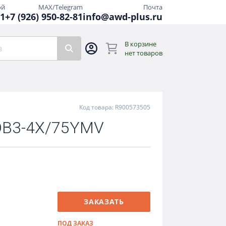
ой
MAX/Telegram
Почта
81
+7 (926) 950-82-81
info@awd-plus.ru
В корзине
нет товаров
Код товара: R900573505
DB3-4X/75YMV
ЗАКАЗАТЬ
ПОД ЗАКАЗ