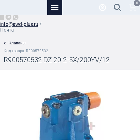
0
Основной
+7 (926) 950-82-81
/
info@awd-plus.ru
/
Почта
Клапаны
Код товара: R900570532
R900570532 DZ 20-2-5X/200YV/12