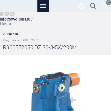
0
Основной
+7 (926) 950-82-81
/
info@awd-plus.ru
/
Почта
Клапаны
Код товара: R900552050
R900552050 DZ 30-3-5X/200M