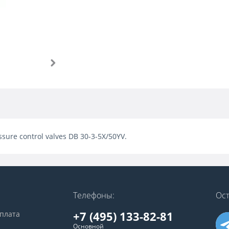
sure control valves DB 30-3-5X/50YV.
Телефоны:
Ост
+7 (495) 133-82-81
оплата
Основной