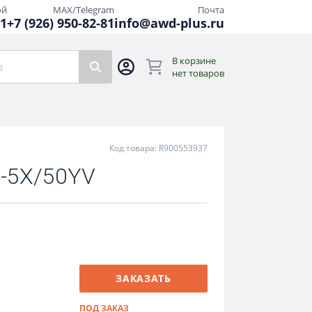
ой
MAX/Telegram
Почта
81
+7 (926) 950-82-81
info@awd-plus.ru
В корзине
нет товаров
Код товара: R900553937
3-5X/50YV
ЗАКАЗАТЬ
ПОД ЗАКАЗ