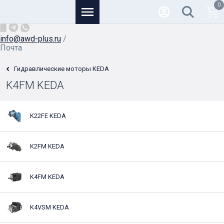
0
Основной
+7 (926) 950-82-81
/
info@awd-plus.ru
/
Почта
Гидравлические моторы KEDA
K4FM KEDA
K22FE KEDA
K2FM KEDA
K4FM KEDA
K4VSM KEDA