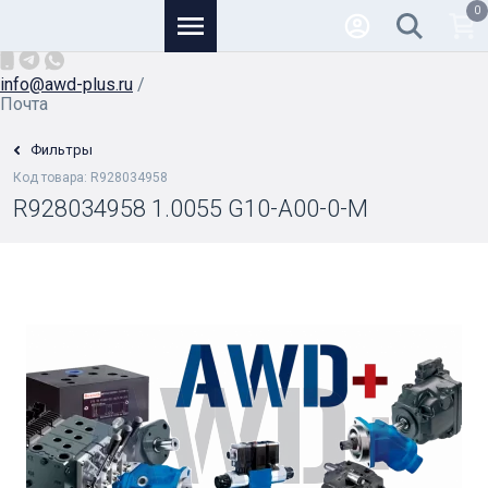
0
Основной
+7 (926) 950-82-81
/
info@awd-plus.ru
/
Почта
Фильтры
Код товара: R928034958
R928034958 1.0055 G10-A00-0-M