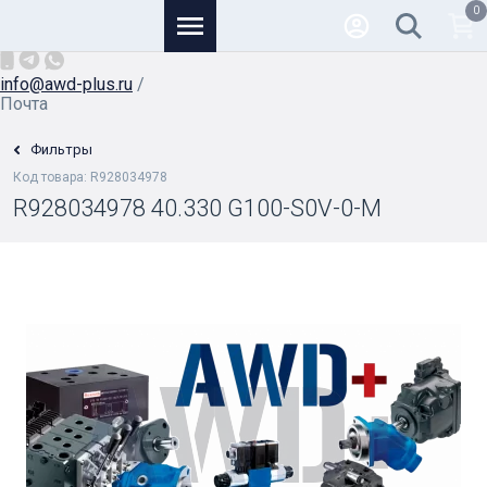
0
Основной
+7 (926) 950-82-81
/
info@awd-plus.ru
/
Почта
Фильтры
Код товара: R928034978
R928034978 40.330 G100-S0V-0-M