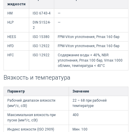
жидкости
HM
ISO 6743-4
—
HLP
DIN 51524-
—
2
HEES
ISO 15380
FPM-Viton уплотнения, Pmax 160 бар
HFD
ISO 12922
FPM-Viton уплотнения, Pmax 160 бар
HFC
ISO 12922
Содержание воды < 40%, NBR
уплотнения, Pmax 100 бар, Vmax 1000
об/мин, температура < 40°C
Вязкость и температура
Параметр
Значение
Рабочий диапазон вязкости
22 ÷ 68 при рабочей
(мм²/с, cSt)
температуре
Максимальная вязкость при
400
пуске (мм²/с, cSt)
Индекс вязкости (ISO 2909)
Мин. 100