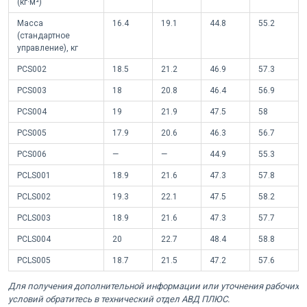
(кг·м²)
Масса
16.4
19.1
44.8
55.2
(стандартное
управление), кг
PCS002
18.5
21.2
46.9
57.3
PCS003
18
20.8
46.4
56.9
PCS004
19
21.9
47.5
58
PCS005
17.9
20.6
46.3
56.7
PCS006
—
—
44.9
55.3
PCLS001
18.9
21.6
47.3
57.8
PCLS002
19.3
22.1
47.5
58.2
PCLS003
18.9
21.6
47.3
57.7
PCLS004
20
22.7
48.4
58.8
PCLS005
18.7
21.5
47.2
57.6
Для получения дополнительной информации или уточнения рабочих
условий обратитесь в технический отдел АВД ПЛЮС.