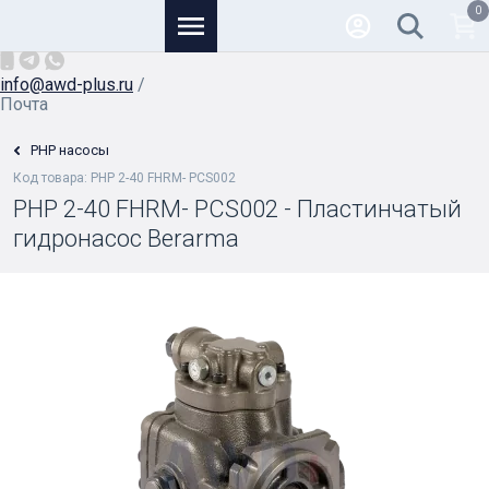
0
Основной
+7 (926) 950-82-81
/
info@awd-plus.ru
/
Почта
PHP насосы
Код товара: PHP 2-40 FHRM- PCS002
PHP 2-40 FHRM- PCS002 - Пластинчатый
гидронасос Berarma