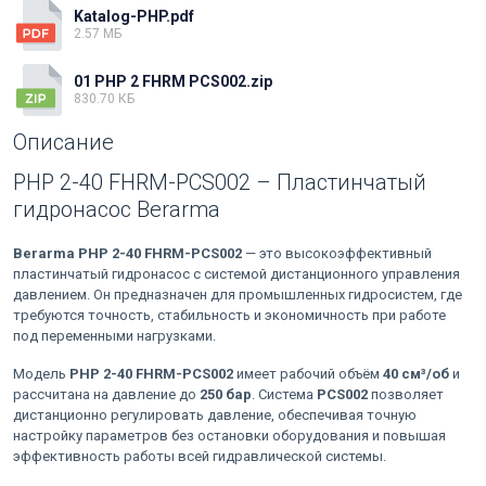
Katalog-PHP.pdf
2.57 МБ
01 PHP 2 FHRM PCS002.zip
830.70 КБ
Описание
PHP 2-40 FHRM-PCS002 – Пластинчатый
гидронасос Berarma
Berarma PHP 2-40 FHRM-PCS002
— это высокоэффективный
пластинчатый гидронасос с системой дистанционного управления
давлением. Он предназначен для промышленных гидросистем, где
требуются точность, стабильность и экономичность при работе
под переменными нагрузками.
Модель
PHP 2-40 FHRM-PCS002
имеет рабочий объём
40 см³/об
и
рассчитана на давление до
250 бар
. Система
PCS002
позволяет
дистанционно регулировать давление, обеспечивая точную
настройку параметров без остановки оборудования и повышая
эффективность работы всей гидравлической системы.