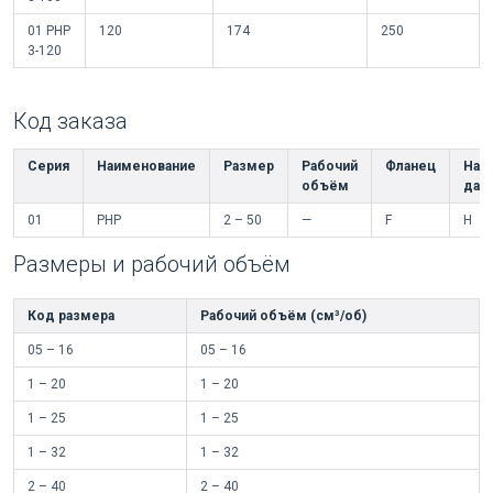
01 PHP
120
174
250
3-120
Код заказа
Серия
Наименование
Размер
Рабочий
Фланец
Нас
объём
дав
01
PHP
2 – 50
—
F
H
Размеры и рабочий объём
Код размера
Рабочий объём (см³/об)
05 – 16
05 – 16
1 – 20
1 – 20
1 – 25
1 – 25
1 – 32
1 – 32
2 – 40
2 – 40