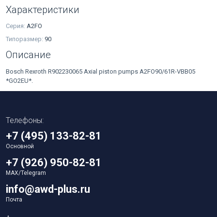
Характеристики
Серия:
A2FO
Типоразмер:
90
Описание
Bosch Rexroth R902230065 Axial piston pumps A2FO90/61R-VBB05
*GO2EU*.
Телефоны:
+7 (495) 133-82-81
Основной
+7 (926) 950-82-81
MAX/Telegram
info@awd-plus.ru
Почта