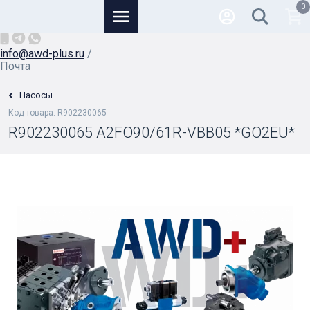
0
Основной
+7 (926) 950-82-81
/
info@awd-plus.ru
/
Почта
Насосы
Код товара: R902230065
R902230065 A2FO90/61R-VBB05 *GO2EU*