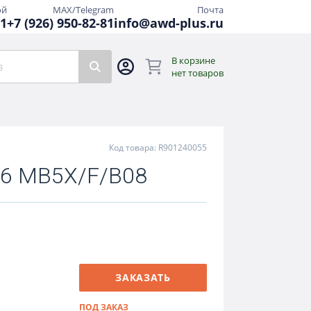
ой
MAX/Telegram
Почта
81
+7 (926) 950-82-81
info@awd-plus.ru
В корзине
нет товаров
Код товара: R901240055
6 MB5X/F/B08
ЗАКАЗАТЬ
ПОД ЗАКАЗ