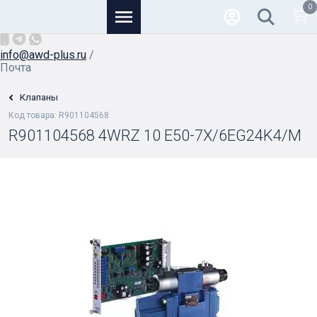
0
Основной
+7 (926) 950-82-81
/
info@awd-plus.ru
/
Почта
Клапаны
Код товара: R901104568
R901104568 4WRZ 10 E50-7X/6EG24K4/M