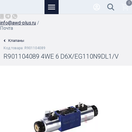
0
Основной
+7 (926) 950-82-81
/
info@awd-plus.ru
/
Почта
Клапаны
Код товара: R901104089
R901104089 4WE 6 D6X/EG110N9DL1/V