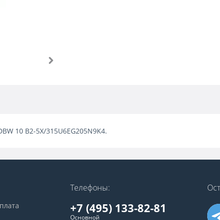
s DBW 10 B2-5X/315U6EG205N9K4.
Телефоны:
Ост
+7 (495) 133-82-81
оплата
Основной