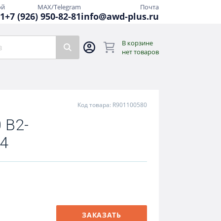
ой
MAX/Telegram
Почта
81
+7 (926) 950-82-81
info@awd-plus.ru
В корзине
нет товаров
Код товара: R901100580
 B2-
4
ЗАКАЗАТЬ