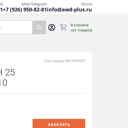
ой
MAX/Telegram
Почта
81
+7 (926) 950-82-81
info@awd-plus.ru
В корзине
нет товаров
Код товара: R901099970
 25
10
ЗАКАЗАТЬ