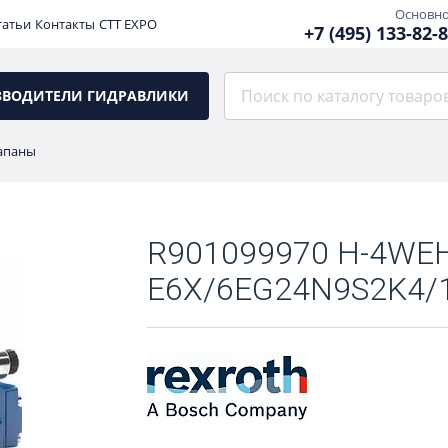
Основн
татьи
Контакты
CTT EXPO
+7 (495) 133-82-
ЗВОДИТЕЛИ ГИДРАВЛИКИ
апаны
R901099970 H-4WEH
E6X/6EG24N9S2K4/