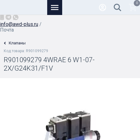
0
Основной
+7 (926) 950-82-81
/
info@awd-plus.ru
/
Почта
Клапаны
Код товара: R901099279
R901099279 4WRAE 6 W1-07-
2X/G24K31/F1V