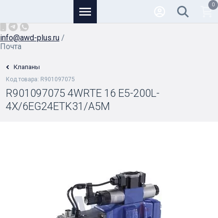
0
Основной
+7 (926) 950-82-81
/
info@awd-plus.ru
/
Почта
Клапаны
Код товара: R901097075
R901097075 4WRTE 16 E5-200L-
4X/6EG24ETK31/A5M