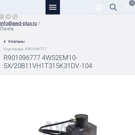
0
Основной
+7 (926) 950-82-81
/
info@awd-plus.ru
/
Почта
Клапаны
Код товара: R901096777
R901096777 4WS2EM10-
5X/20B11VH1T315K31DV-104