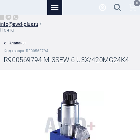
0
Основной
+7 (926) 950-82-81
/
info@awd-plus.ru
/
Почта
Клапаны
Код товара: R900569794
R900569794 M-3SEW 6 U3X/420MG24K4