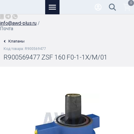
0
Основной
+7 (926) 950-82-81
/
info@awd-plus.ru
/
Почта
Клапаны
Код товара: R900569477
R900569477 ZSF 160 F0-1-1X/M/01