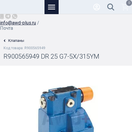
0
Основной
+7 (926) 950-82-81
/
info@awd-plus.ru
/
Почта
Клапаны
Код товара: R900565949
R900565949 DR 25 G7-5X/315YM