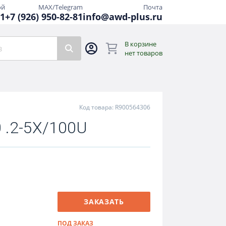
ой
MAX/Telegram
Почта
81
+7 (926) 950-82-81
info@awd-plus.ru
В корзине
нет товаров
Код товара: R900564306
 .2-5X/100U
ЗАКАЗАТЬ
ПОД ЗАКАЗ