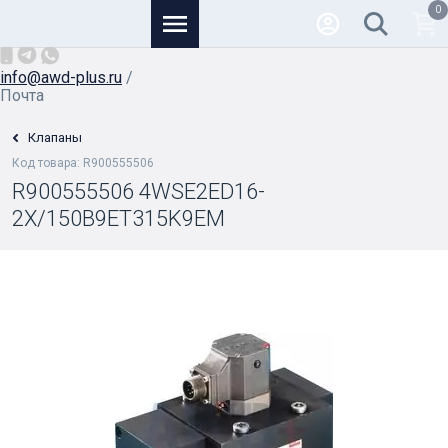
0
Основной
+7 (926) 950-82-81
/
info@awd-plus.ru
/
Почта
Клапаны
Код товара: R900555506
R900555506 4WSE2ED16-
2X/150B9ET315K9EM