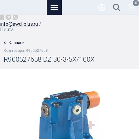
0
Основной
+7 (926) 950-82-81
/
info@awd-plus.ru
/
Почта
Клапаны
Код товара: R900527658
R900527658 DZ 30-3-5X/100X