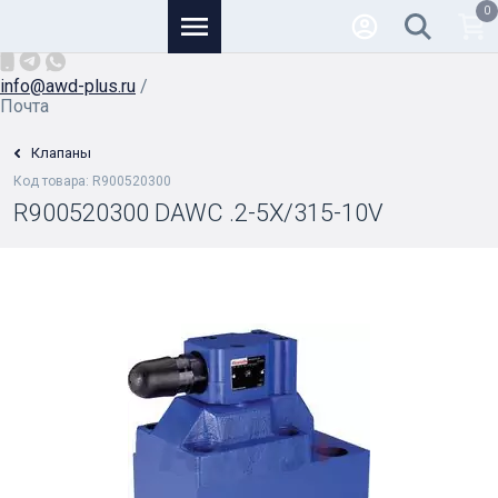
0
Основной
+7 (926) 950-82-81
/
info@awd-plus.ru
/
Почта
Клапаны
Код товара: R900520300
R900520300 DAWC .2-5X/315-10V