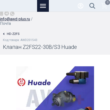
0
Основной
+7 (926) 950-82-81
/
info@awd-plus.ru
/
Почта
HD-Z2FS
Код товара: AWD201543
Клапан Z2FS22-30B/S3 Huade