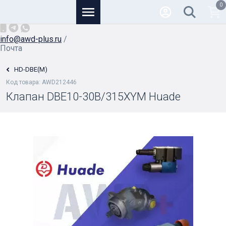
0
Основной
+7 (926) 950-82-81
/
info@awd-plus.ru
/
Почта
HD-DBE(M)
Код товара: AWD212446
Клапан DBE10-30B/315XYM Huade