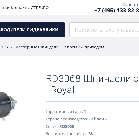
Основн
татьи
Контакты
CTT EXPO
+7 (495) 133-82-
ЗВОДИТЕЛИ ГИДРАВЛИКИ
 ЧПУ
Фрезерные шпиндели — с прямым приводом
RD3068 Шпиндели 
| Royal
Гарантийный срок:
1
Страна производства:
Тайвань
Серия:
RD3068
Вес товара (нетто), кг:
38