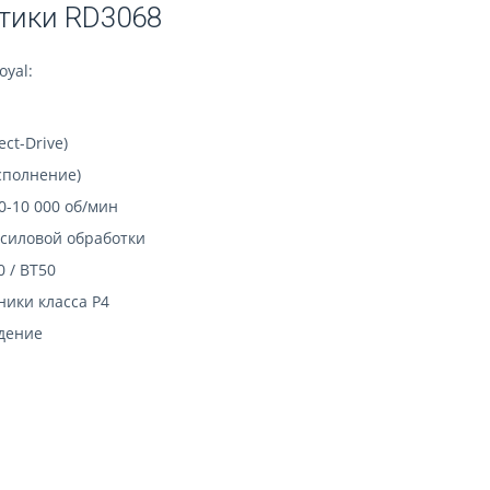
тики RD3068
yal:
ct-Drive)
сполнение)
0-10 000 об/мин
силовой обработки
 / BT50
ики класса P4
дение