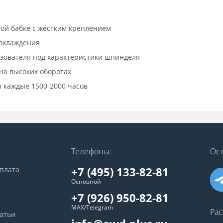
ой бабке с жестким креплением
охлаждения
зователя под характеристики шпинделя
на высоких оборотах
я каждые 1500-2000 часов
Телефоны:
Ост
+7 (495) 133-82-81
оплата
Основной
+7 (926) 950-82-81
MAX/Telegram
Рас
татьи