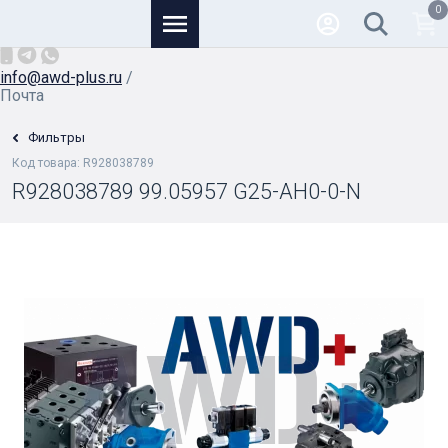
0
Основной
+7 (926) 950-82-81
/
info@awd-plus.ru
/
Почта
Фильтры
Код товара: R928038789
R928038789 99.05957 G25-AH0-0-N