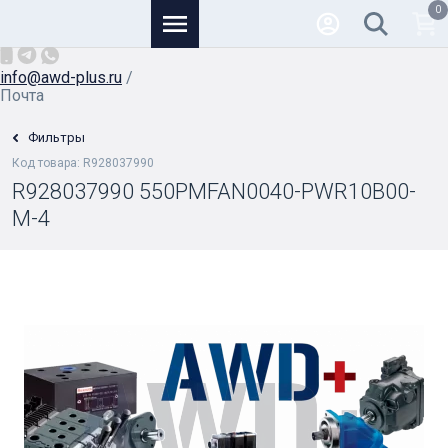
0
Основной
+7 (926) 950-82-81
/
info@awd-plus.ru
/
Почта
Фильтры
Код товара: R928037990
R928037990 550PMFAN0040-PWR10B00-
M-4