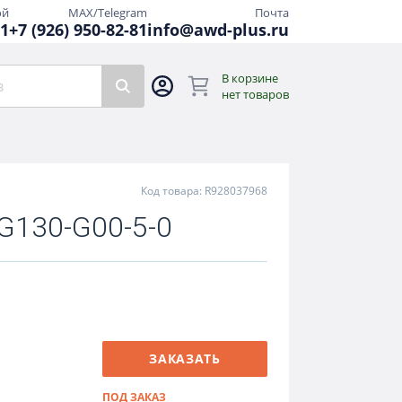
ой
MAX/Telegram
Почта
81
+7 (926) 950-82-81
info@awd-plus.ru
В корзине
нет товаров
Код товара: R928037968
G130-G00-5-0
ЗАКАЗАТЬ
ПОД ЗАКАЗ