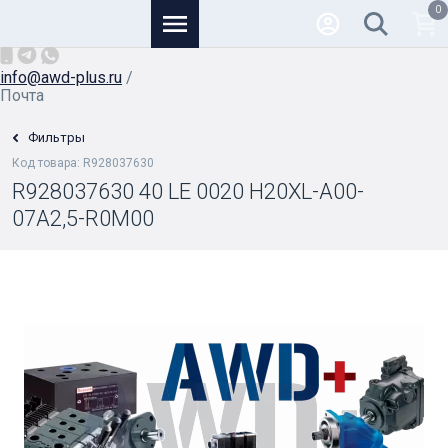
0
Основной
+7 (926) 950-82-81
/
info@awd-plus.ru
/
Почта
Фильтры
Код товара: R928037630
R928037630 40 LE 0020 H20XL-A00-
07A2,5-R0M00