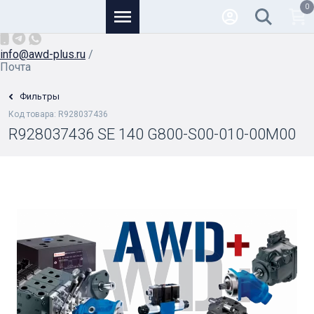
0
Основной
+7 (926) 950-82-81
/
info@awd-plus.ru
/
Почта
Фильтры
Код товара: R928037436
R928037436 SE 140 G800-S00-010-00M00