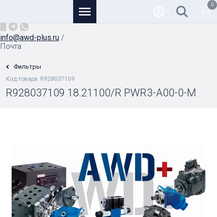
0
Основной
+7 (926) 950-82-81
/
info@awd-plus.ru
/
Почта
Фильтры
Код товара: R928037109
R928037109 18.21100/R PWR3-A00-0-M