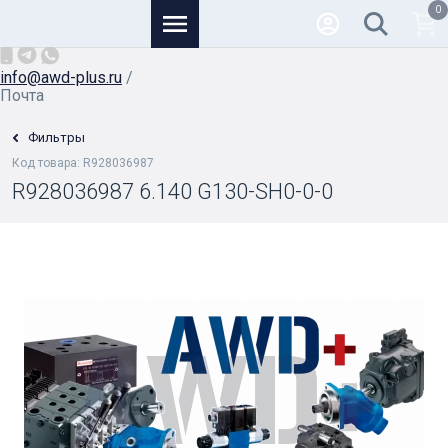
0
Основной
+7 (926) 950-82-81
/
info@awd-plus.ru
/
Почта
Фильтры
Код товара: R928036987
R928036987 6.140 G130-SH0-0-0