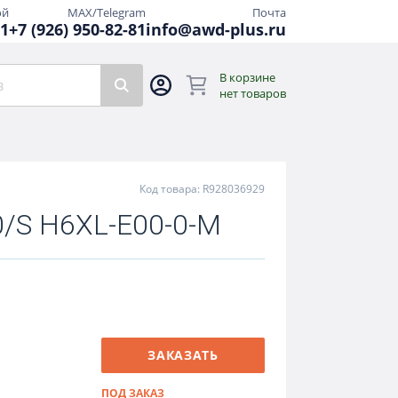
ой
MAX/Telegram
Почта
81
+7 (926) 950-82-81
info@awd-plus.ru
В корзине
нет товаров
Код товара: R928036929
/S H6XL-E00-0-M
ЗАКАЗАТЬ
ПОД ЗАКАЗ