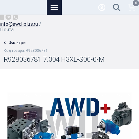
0
Основной
+7 (926) 950-82-81
/
info@awd-plus.ru
/
Почта
Фильтры
Код товара: R928036781
R928036781 7.004 H3XL-S00-0-M